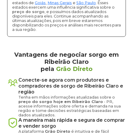
estados de
Goiás
,
Minas Gerais
e
São Paulo
. Esses
estados exercem uma influência significativa sobre o
preço do sorgo
, e possuímos dados atualizados
disponíveis para eles. Continue acompanhando as
últimas atualizações, pois em breve estaremos
disponibilizando os preços e análises mais recentes para
a sua região.
Vantagens de negociar sorgo em
Ribeirão Claro
pela
Grão Direto
Conecte-se agora com produtores e
compradores de
sorgo
de
Ribeirão Claro
e
região
Tenha em mãos informações atualizadas sobre o
preço
do sorgo
hoje em
Ribeirão Claro
-
PR
,
acesse informações sobre oferta e demanda na sua
região e tome decisões estratégicas baseadas em
dados atualizados.
A maneira mais rápida e segura de comprar
e vender
sorgo
A plataforma
Grão Direto
é intuitiva e de fácil