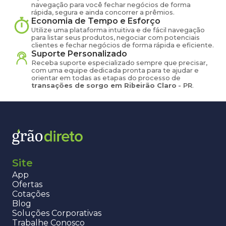
navegação para você fechar negócios de forma
rápida, segura e ainda concorrer a prêmios.
Economia de Tempo e Esforço
Utilize uma plataforma intuitiva e de fácil navegação
para listar seus produtos, negociar com potenciais
clientes e fechar negócios de forma rápida e eficiente.
Suporte Personalizado
Receba suporte especializado sempre que precisar,
com uma equipe dedicada pronta para te ajudar e
orientar em todas as etapas do processo de
transações de
sorgo
em
Ribeirão Claro
-
PR
.
Site
App
Ofertas
Cotações
Blog
Soluções Corporativas
Trabalhe Conosco