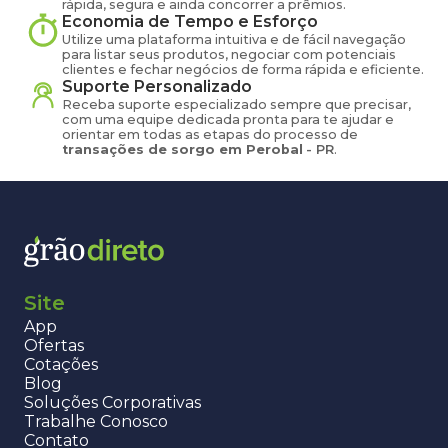
rápida, segura e ainda concorrer a prêmios.
Economia de Tempo e Esforço
Utilize uma plataforma intuitiva e de fácil navegação
para listar seus produtos, negociar com potenciais
clientes e fechar negócios de forma rápida e eficiente.
Suporte Personalizado
Receba suporte especializado sempre que precisar,
com uma equipe dedicada pronta para te ajudar e
orientar em todas as etapas do processo de
transações de
sorgo
em
Perobal
-
PR
.
Site
App
Ofertas
Cotações
Blog
Soluções Corporativas
Trabalhe Conosco
Contato