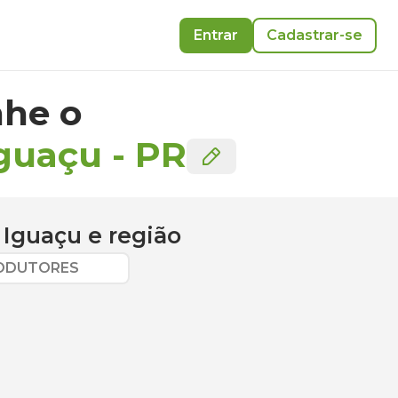
Entrar
Cadastrar-se
he o
Iguaçu
-
PR
 Iguaçu
e região
RODUTORES