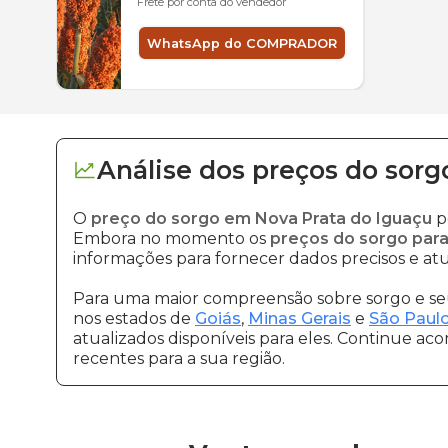
Frete por conta do vendedor
WhatsApp do COMPRADOR
Análise dos
preços
do sorg
O
preço do sorgo em Nova Prata do Iguaçu
p
Embora no momento os
preços do sorgo para
informações para fornecer dados precisos e atu
Para uma maior compreensão sobre sorgo e seu
nos estados de
Goiás
,
Minas Gerais
e
São Paul
atualizados disponíveis para eles. Continue ac
recentes para a sua região.