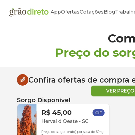
App
Ofertas
Cotações
Blog
Trabalh
Com
Preço do sor
Confira ofertas de compra
VER PREÇ
Sorgo Disponível
R$ 45,00
CIF
Herval d Oeste
-
SC
Preço do sorgo (bruto) por saca de 60kg