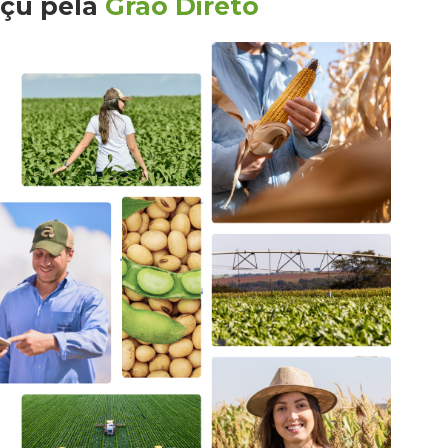
açu
pela
Grão Direto