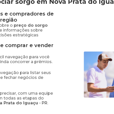
ciar sorgo em Nova Prata do Igu
s e compradores de
região
obre o
preço
do sorgo
se informações sobre
isões estratégicas
de comprar e vender
fácil navegação para você
ainda concorrer a prêmios.
navegação para listar seus
 e fechar negócios de
precisar, com uma equipe
em todas as etapas do
a Prata do Iguaçu
-
PR
.