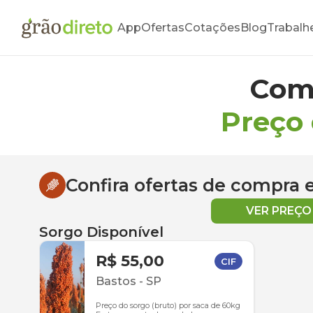
App
Ofertas
Cotações
Blog
Trabalh
Com
Preço
Confira ofertas de compra
VER PREÇ
Sorgo Disponível
R$ 55,00
CIF
Bastos
-
SP
Preço do sorgo (bruto) por saca de 60kg