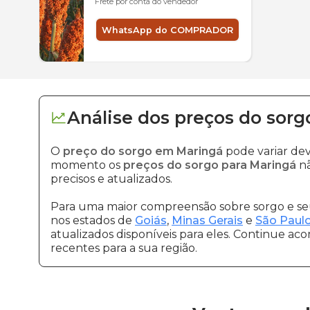
Frete por conta do vendedor
WhatsApp do COMPRADOR
Análise dos
preços
do sorg
O
preço do sorgo em Maringá
pode variar de
momento os
preços do sorgo para Maringá
nã
precisos e atualizados.
Para uma maior compreensão sobre sorgo e seu
nos estados de
Goiás
,
Minas Gerais
e
São Paul
atualizados disponíveis para eles. Continue ac
recentes para a sua região.