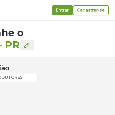
Entrar
Cadastrar-se
he o
-
PR
ião
RODUTORES