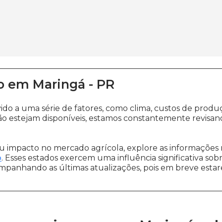
o
em
Maringá
-
PR
vido a uma série de fatores, como clima, custos de pr
o estejam disponíveis, estamos constantemente revisan
 impacto no mercado agrícola, explore as informações 
o
. Esses estados exercem uma influência significativa sob
ompanhando as últimas atualizações, pois em breve estare