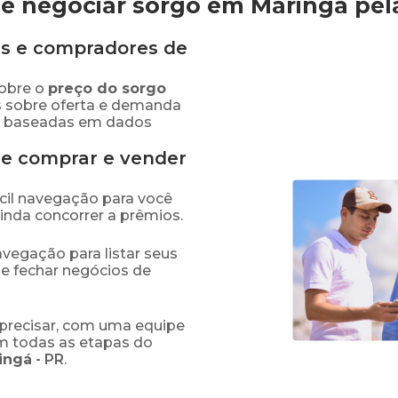
e negociar sorgo em Maringá
pel
s e compradores de
obre o
preço
do sorgo
s sobre oferta e demanda
as baseadas em dados
de comprar e vender
fácil navegação para você
ainda concorrer a prêmios.
navegação para listar seus
 e fechar negócios de
precisar, com uma equipe
em todas as etapas do
ingá
-
PR
.