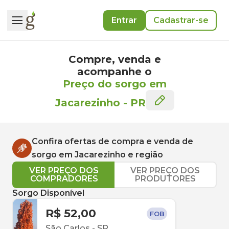
Entrar
Cadastrar-se
Compre, venda e
acompanhe o
Preço do sorgo em
Jacarezinho
-
PR
Confira ofertas de compra e venda de
sorgo
em
Jacarezinho
e região
VER PREÇO DOS
VER PREÇO DOS
COMPRADORES
PRODUTORES
Sorgo Disponível
R$ 52,00
FOB
São Carlos
-
SP