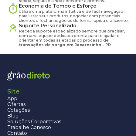
rápida, segura e ainda concorrer a prêmios.
Economia de Tempo e Esforço
Utilize uma plataforma intuitiva e de fácil navegação
para listar seus produtos, negociar com potenciais
clientes e fechar negócios de forma rápida e eficiente.
Suporte Personalizado
Receba suporte especializado sempre que precisar,
com uma equipe dedicada pronta para te ajudar e
orientar em todas as etapas do processo de
transações de
sorgo
em
Jacarezinho
-
PR
.
Site
App
Ofertas
Cotações
Blog
Soluções Corporativas
Trabalhe Conosco
Contato