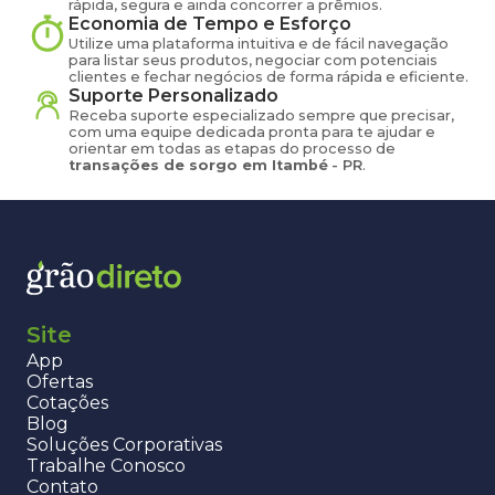
rápida, segura e ainda concorrer a prêmios.
Economia de Tempo e Esforço
Utilize uma plataforma intuitiva e de fácil navegação
para listar seus produtos, negociar com potenciais
clientes e fechar negócios de forma rápida e eficiente.
Suporte Personalizado
Receba suporte especializado sempre que precisar,
com uma equipe dedicada pronta para te ajudar e
orientar em todas as etapas do processo de
transações de
sorgo
em
Itambé
-
PR
.
Site
App
Ofertas
Cotações
Blog
Soluções Corporativas
Trabalhe Conosco
Contato