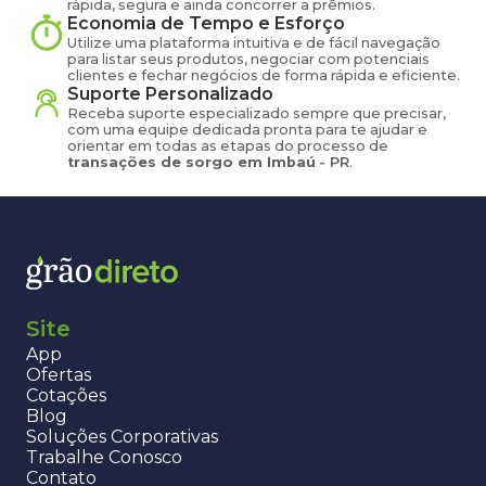
rápida, segura e ainda concorrer a prêmios.
Economia de Tempo e Esforço
Utilize uma plataforma intuitiva e de fácil navegação
para listar seus produtos, negociar com potenciais
clientes e fechar negócios de forma rápida e eficiente.
Suporte Personalizado
Receba suporte especializado sempre que precisar,
com uma equipe dedicada pronta para te ajudar e
orientar em todas as etapas do processo de
transações de
sorgo
em
Imbaú
-
PR
.
Site
App
Ofertas
Cotações
Blog
Soluções Corporativas
Trabalhe Conosco
Contato