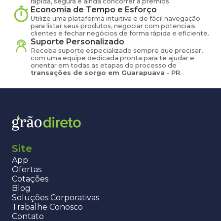
rápida, segura e ainda concorrer a prêmios.
Economia de Tempo e Esforço
Utilize uma plataforma intuitiva e de fácil navegação
para listar seus produtos, negociar com potenciais
clientes e fechar negócios de forma rápida e eficiente.
Suporte Personalizado
Receba suporte especializado sempre que precisar,
com uma equipe dedicada pronta para te ajudar e
orientar em todas as etapas do processo de
transações de
sorgo
em
Guarapuava
-
PR
.
Site
App
Ofertas
Cotações
Blog
Soluções Corporativas
Trabalhe Conosco
Contato