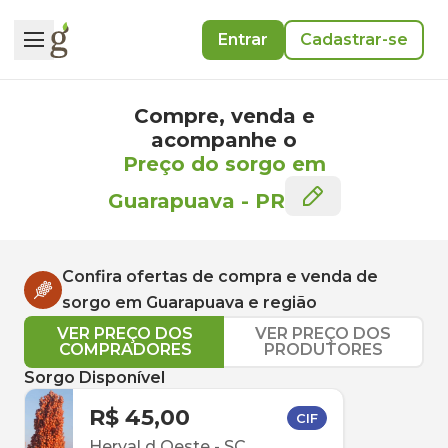
Entrar
Cadastrar-se
Compre, venda e
acompanhe o
Preço do sorgo em
Guarapuava
-
PR
Confira ofertas de compra e venda de
sorgo
em
Guarapuava
e região
VER PREÇO DOS
VER PREÇO DOS
COMPRADORES
PRODUTORES
Sorgo Disponível
R$ 45,00
CIF
Herval d Oeste
-
SC