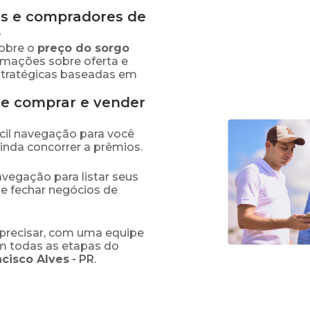
s e compradores de
o
obre o
preço
do sorgo
ormações sobre oferta e
stratégicas baseadas em
de comprar e vender
fácil navegação para você
ainda concorrer a prêmios.
navegação para listar seus
 e fechar negócios de
precisar, com uma equipe
em todas as etapas do
ncisco Alves
-
PR
.