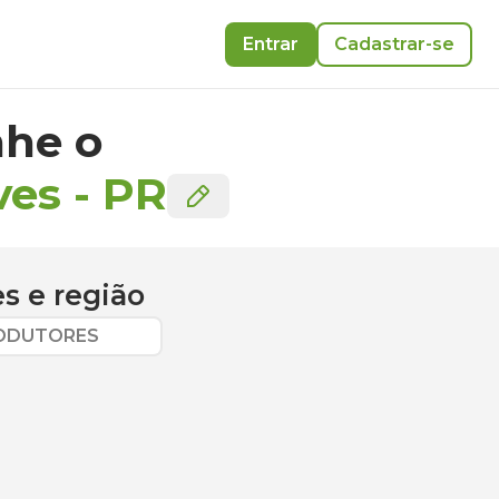
Entrar
Cadastrar-se
he o
ves
-
PR
es
e região
RODUTORES