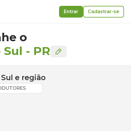
Entrar
Cadastrar-se
he o
 Sul
-
PR
 Sul
e região
RODUTORES