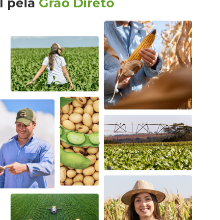
l
pela
Grão Direto