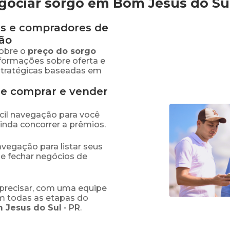
gociar sorgo em Bom Jesus do Su
s e compradores de
ão
obre o
preço
do sorgo
nformações sobre oferta e
stratégicas baseadas em
de comprar e vender
fácil navegação para você
ainda concorrer a prêmios.
navegação para listar seus
 e fechar negócios de
precisar, com uma equipe
em todas as etapas do
 Jesus do Sul
-
PR
.