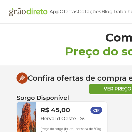
App
Ofertas
Cotações
Blog
Trabalh
Com
Preço do s
Confira ofertas de compra
VER PREÇ
Sorgo Disponível
R$ 45,00
CIF
Herval d Oeste
-
SC
Preço do sorgo (bruto) por saca de 60kg