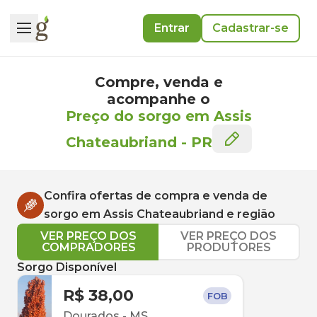
Entrar
Cadastrar-se
Compre, venda e
acompanhe o
Preço do sorgo em Assis
Chateaubriand
-
PR
Confira ofertas de compra e venda de
sorgo
em
Assis Chateaubriand
e região
VER PREÇO DOS
VER PREÇO DOS
COMPRADORES
PRODUTORES
Sorgo Disponível
R$ 38,00
FOB
Dourados
-
MS