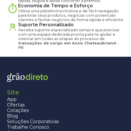
rápida, segura e ainda concorrer a prêmios.
Economia de Tempo e Esforço
Utilize uma plataforma intuitiva e de fácil navegação
para listar seus produtos, negociar com potenciais
clientes e fechar negócios de forma rápida e eficiente.
Suporte Personalizado
Receba suporte especializado sempre que precisar,
com uma equipe dedicada pronta para te ajudar e
orientar em todas as etapas do processo de
transações de
sorgo
em
Assis Chateaubriand
-
PR
.
Site
App
Ofertas
Cotações
Blog
Soluções Corporativas
Trabalhe Conosco