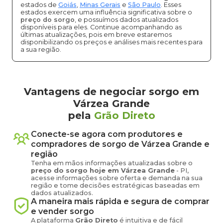
estados de
Goiás
,
Minas Gerais
e
São Paulo
. Esses
estados exercem uma influência significativa sobre o
preço do sorgo
, e possuímos dados atualizados
disponíveis para eles. Continue acompanhando as
últimas atualizações, pois em breve estaremos
disponibilizando os preços e análises mais recentes para
a sua região.
Vantagens de negociar sorgo em
Várzea Grande
pela
Grão Direto
Conecte-se agora com produtores e
compradores de
sorgo
de
Várzea Grande
e
região
Tenha em mãos informações atualizadas sobre o
preço
do sorgo
hoje em
Várzea Grande
-
PI
,
acesse informações sobre oferta e demanda na sua
região e tome decisões estratégicas baseadas em
dados atualizados.
A maneira mais rápida e segura de comprar
e vender
sorgo
A plataforma
Grão Direto
é intuitiva e de fácil