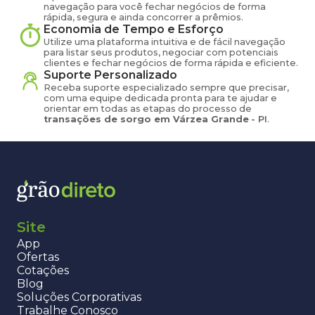
navegação para você fechar negócios de forma
rápida, segura e ainda concorrer a prêmios.
Economia de Tempo e Esforço
Utilize uma plataforma intuitiva e de fácil navegação
para listar seus produtos, negociar com potenciais
clientes e fechar negócios de forma rápida e eficiente.
Suporte Personalizado
Receba suporte especializado sempre que precisar,
com uma equipe dedicada pronta para te ajudar e
orientar em todas as etapas do processo de
transações de
sorgo
em
Várzea Grande
-
PI
.
Site
App
Ofertas
Cotações
Blog
Soluções Corporativas
Trabalhe Conosco