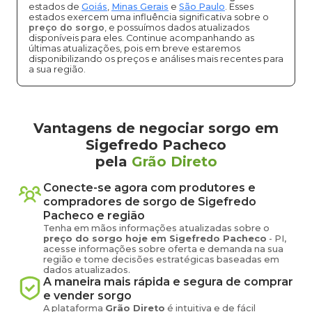
estados de
Goiás
,
Minas Gerais
e
São Paulo
. Esses
estados exercem uma influência significativa sobre o
preço do sorgo
, e possuímos dados atualizados
disponíveis para eles. Continue acompanhando as
últimas atualizações, pois em breve estaremos
disponibilizando os preços e análises mais recentes para
a sua região.
Vantagens de negociar sorgo em
Sigefredo Pacheco
pela
Grão Direto
Conecte-se agora com produtores e
compradores de
sorgo
de
Sigefredo
Pacheco
e região
Tenha em mãos informações atualizadas sobre o
preço
do sorgo
hoje em
Sigefredo Pacheco
-
PI
,
acesse informações sobre oferta e demanda na sua
região e tome decisões estratégicas baseadas em
dados atualizados.
A maneira mais rápida e segura de comprar
e vender
sorgo
A plataforma
Grão Direto
é intuitiva e de fácil