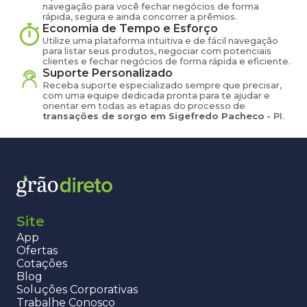
navegação para você fechar negócios de forma
rápida, segura e ainda concorrer a prêmios.
Economia de Tempo e Esforço
Utilize uma plataforma intuitiva e de fácil navegação
para listar seus produtos, negociar com potenciais
clientes e fechar negócios de forma rápida e eficiente.
Suporte Personalizado
Receba suporte especializado sempre que precisar,
com uma equipe dedicada pronta para te ajudar e
orientar em todas as etapas do processo de
transações de
sorgo
em
Sigefredo Pacheco
-
PI
.
Site
App
Ofertas
Cotações
Blog
Soluções Corporativas
Trabalhe Conosco