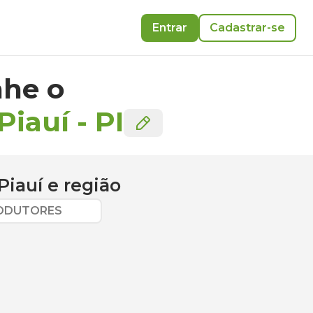
Entrar
Cadastrar-se
he o
Piauí
-
PI
Piauí
e região
RODUTORES