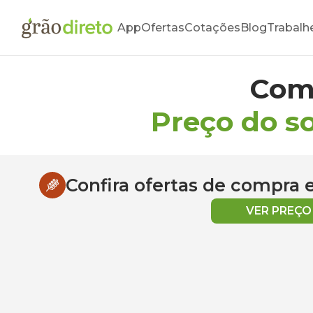
App
Ofertas
Cotações
Blog
Trabalh
Com
Preço do s
Confira ofertas de compra
VER PREÇ