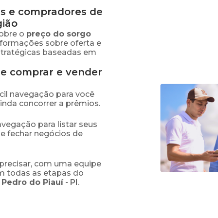
s e compradores de
gião
obre o
preço
do sorgo
informações sobre oferta e
stratégicas baseadas em
de comprar e vender
fácil navegação para você
ainda concorrer a prêmios.
navegação para listar seus
 e fechar negócios de
precisar, com uma equipe
em todas as etapas do
 Pedro do Piauí
-
PI
.