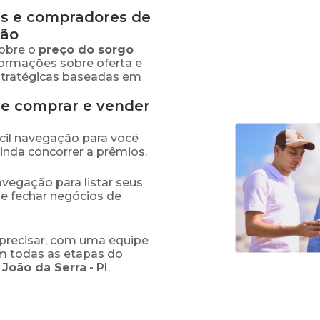
s e compradores de
ião
obre o
preço
do sorgo
formações sobre oferta e
stratégicas baseadas em
de comprar e vender
fácil navegação para você
ainda concorrer a prêmios.
navegação para listar seus
 e fechar negócios de
precisar, com uma equipe
em todas as etapas do
 João da Serra
-
PI
.