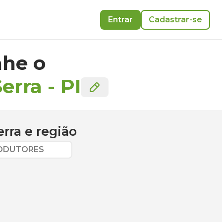
Entrar
Cadastrar-se
he o
erra
-
PI
erra
e região
RODUTORES