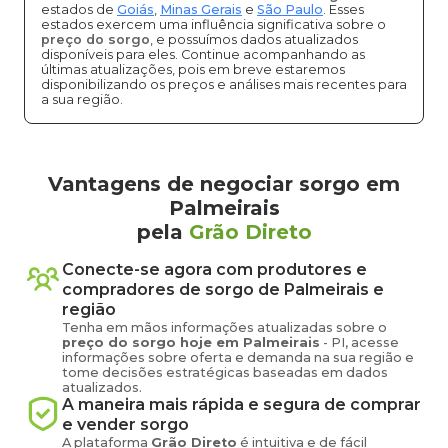
estados de
Goiás
,
Minas Gerais
e
São Paulo
. Esses
estados exercem uma influência significativa sobre o
preço do sorgo
, e possuímos dados atualizados
disponíveis para eles. Continue acompanhando as
últimas atualizações, pois em breve estaremos
disponibilizando os preços e análises mais recentes para
a sua região.
Vantagens de negociar sorgo em
Palmeirais
pela
Grão Direto
Conecte-se agora com produtores e
compradores de
sorgo
de
Palmeirais
e
região
Tenha em mãos informações atualizadas sobre o
preço
do sorgo
hoje em
Palmeirais
-
PI
, acesse
informações sobre oferta e demanda na sua região e
tome decisões estratégicas baseadas em dados
atualizados.
A maneira mais rápida e segura de comprar
e vender
sorgo
A plataforma
Grão Direto
é intuitiva e de fácil