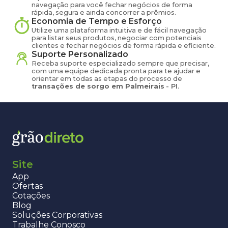
navegação para você fechar negócios de forma
rápida, segura e ainda concorrer a prêmios.
Economia de Tempo e Esforço
Utilize uma plataforma intuitiva e de fácil navegação
para listar seus produtos, negociar com potenciais
clientes e fechar negócios de forma rápida e eficiente.
Suporte Personalizado
Receba suporte especializado sempre que precisar,
com uma equipe dedicada pronta para te ajudar e
orientar em todas as etapas do processo de
transações de
sorgo
em
Palmeirais
-
PI
.
Site
App
Ofertas
Cotações
Blog
Soluções Corporativas
Trabalhe Conosco