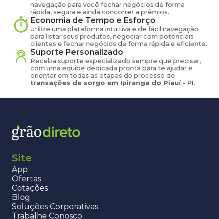
navegação para você fechar negócios de forma
rápida, segura e ainda concorrer a prêmios.
Economia de Tempo e Esforço
Utilize uma plataforma intuitiva e de fácil navegação
para listar seus produtos, negociar com potenciais
clientes e fechar negócios de forma rápida e eficiente.
Suporte Personalizado
Receba suporte especializado sempre que precisar,
com uma equipe dedicada pronta para te ajudar e
orientar em todas as etapas do processo de
transações de
sorgo
em
Ipiranga do Piauí
-
PI
.
Site
App
Ofertas
Cotações
Blog
Soluções Corporativas
Trabalhe Conosco