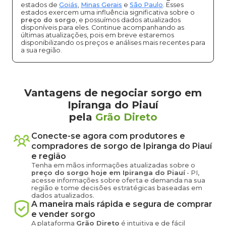
estados de
Goiás
,
Minas Gerais
e
São Paulo
. Esses
estados exercem uma influência significativa sobre o
preço do sorgo
, e possuímos dados atualizados
disponíveis para eles. Continue acompanhando as
últimas atualizações, pois em breve estaremos
disponibilizando os preços e análises mais recentes para
a sua região.
Vantagens de negociar sorgo em
Ipiranga do Piauí
pela
Grão Direto
Conecte-se agora com produtores e
compradores de
sorgo
de
Ipiranga do Piauí
e região
Tenha em mãos informações atualizadas sobre o
preço
do sorgo
hoje em
Ipiranga do Piauí
-
PI
,
acesse informações sobre oferta e demanda na sua
região e tome decisões estratégicas baseadas em
dados atualizados.
A maneira mais rápida e segura de comprar
e vender
sorgo
A plataforma
Grão Direto
é intuitiva e de fácil