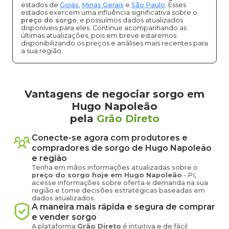
estados de
Goiás
,
Minas Gerais
e
São Paulo
. Esses
estados exercem uma influência significativa sobre o
preço do sorgo
, e possuímos dados atualizados
disponíveis para eles. Continue acompanhando as
últimas atualizações, pois em breve estaremos
disponibilizando os preços e análises mais recentes para
a sua região.
Vantagens de negociar sorgo em
Hugo Napoleão
pela
Grão Direto
Conecte-se agora com produtores e
compradores de
sorgo
de
Hugo Napoleão
e região
Tenha em mãos informações atualizadas sobre o
preço
do sorgo
hoje em
Hugo Napoleão
-
PI
,
acesse informações sobre oferta e demanda na sua
região e tome decisões estratégicas baseadas em
dados atualizados.
A maneira mais rápida e segura de comprar
e vender
sorgo
A plataforma
Grão Direto
é intuitiva e de fácil