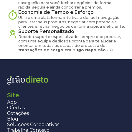
navegação para você fechar negócios de forma
rápida, segura e ainda concorrer a prêmios.
Economia de Tempo e Esforço
Utilize uma plataforma intuitiva e de fácil navegação
para listar seus produtos, negociar com potenciais
clientes e fechar negócios de forma rápida e eficiente.
Suporte Personalizado
Receba suporte especializado sempre que precisar,
com uma equipe dedicada pronta para te ajudar e
orientar em todas as etapas do processo de
transações de
sorgo
em
Hugo Napoleão
-
PI
.
Site
App
Ofertas
Cotações
Blog
Soluções Corporativas
Trabalhe Conosco