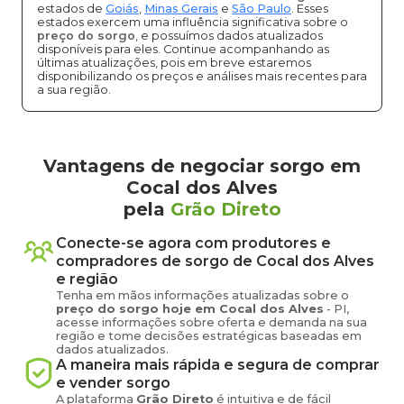
estados de
Goiás
,
Minas Gerais
e
São Paulo
. Esses
estados exercem uma influência significativa sobre o
preço do sorgo
, e possuímos dados atualizados
disponíveis para eles. Continue acompanhando as
últimas atualizações, pois em breve estaremos
disponibilizando os preços e análises mais recentes para
a sua região.
Vantagens de negociar sorgo em
Cocal dos Alves
pela
Grão Direto
Conecte-se agora com produtores e
compradores de
sorgo
de
Cocal dos Alves
e região
Tenha em mãos informações atualizadas sobre o
preço
do sorgo
hoje em
Cocal dos Alves
-
PI
,
acesse informações sobre oferta e demanda na sua
região e tome decisões estratégicas baseadas em
dados atualizados.
A maneira mais rápida e segura de comprar
e vender
sorgo
A plataforma
Grão Direto
é intuitiva e de fácil