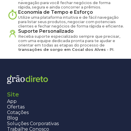
navegação para você fechar negócios de forma
rápida, segura e ainda concorrer a prêmios.
Economia de Tempo e Esforço
Utilize uma plataforma intuitiva e de fácil navegação
para listar seus produtos, negociar com potenciais
clientes e fechar negócios de forma rápida e eficiente.
Suporte Personalizado
Receba suporte especializado sempre que precisar,
com uma equipe dedicada pronta para te ajudar e
orientar em todas as etapas do processo de
transações de
sorgo
em
Cocal dos Alves
-
PI
.
Site
App
Ofertas
Cotações
Blog
Soluções Corporativas
Trabalhe Conosco