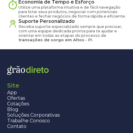
Economia de Tempo e Esforço
Utilize uma plataforma intuitiva e de fácil navegação
para listar seus produtos, negociar com potenciais
clientes e fechar negócios de forma rápida e eficiente.
Suporte Personalizado
Receba suporte especializado sempre que precisar,
com uma equipe dedicada pronta para te ajudar e
orientar em todas as etapas do processo de
transações de
sorgo
em
Altos
-
PI
.
Site
App
Ofertas
Cotações
Blog
Soluções Corporativas
Trabalhe Conosco
Contato