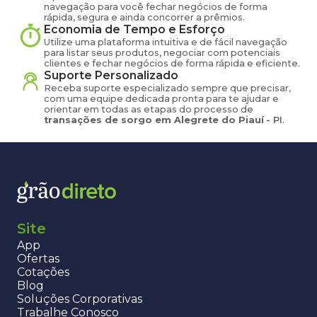
navegação para você fechar negócios de forma
rápida, segura e ainda concorrer a prêmios.
Economia de Tempo e Esforço
Utilize uma plataforma intuitiva e de fácil navegação
para listar seus produtos, negociar com potenciais
clientes e fechar negócios de forma rápida e eficiente.
Suporte Personalizado
Receba suporte especializado sempre que precisar,
com uma equipe dedicada pronta para te ajudar e
orientar em todas as etapas do processo de
transações de
sorgo
em
Alegrete do Piauí
-
PI
.
Site
App
Ofertas
Cotações
Blog
Soluções Corporativas
Trabalhe Conosco