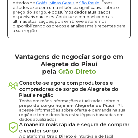
estados de
Goiás
,
Minas Gerais
e
São Paulo
. Esses
estados exercem uma influência significativa sobre o
preço do sorgo
, e possuímos dados atualizados
disponíveis para eles. Continue acompanhando as
últimas atualizações, pois em breve estaremos
disponibilizando os preços e análises mais recentes para
a sua região.
Vantagens de negociar sorgo em
Alegrete do Piauí
pela
Grão Direto
Conecte-se agora com produtores e
compradores de
sorgo
de
Alegrete do
Piauí
e região
Tenha em mãos informações atualizadas sobre o
preço
do sorgo
hoje em
Alegrete do Piauí
-
PI
,
acesse informações sobre oferta e demanda na sua
região e tome decisões estratégicas baseadas em
dados atualizados.
A maneira mais rápida e segura de comprar
e vender
sorgo
A plataforma
Grão Direto
é intuitiva e de fácil