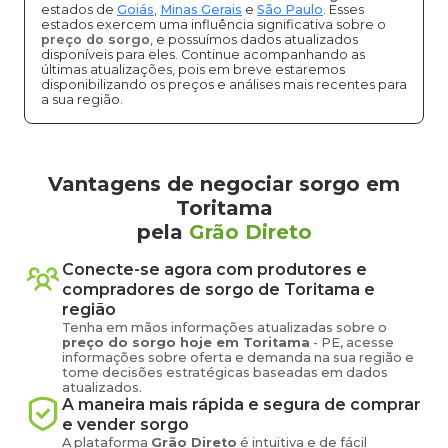
estados de
Goiás
,
Minas Gerais
e
São Paulo
. Esses
estados exercem uma influência significativa sobre o
preço do sorgo
, e possuímos dados atualizados
disponíveis para eles. Continue acompanhando as
últimas atualizações, pois em breve estaremos
disponibilizando os preços e análises mais recentes para
a sua região.
Vantagens de negociar sorgo em
Toritama
pela
Grão Direto
Conecte-se agora com produtores e
compradores de
sorgo
de
Toritama
e
região
Tenha em mãos informações atualizadas sobre o
preço
do sorgo
hoje em
Toritama
-
PE
, acesse
informações sobre oferta e demanda na sua região e
tome decisões estratégicas baseadas em dados
atualizados.
A maneira mais rápida e segura de comprar
e vender
sorgo
A plataforma
Grão Direto
é intuitiva e de fácil