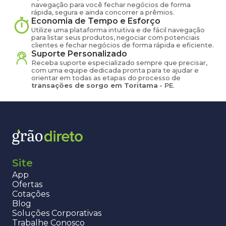
navegação para você fechar negócios de forma
rápida, segura e ainda concorrer a prêmios.
Economia de Tempo e Esforço
Utilize uma plataforma intuitiva e de fácil navegação
para listar seus produtos, negociar com potenciais
clientes e fechar negócios de forma rápida e eficiente.
Suporte Personalizado
Receba suporte especializado sempre que precisar,
com uma equipe dedicada pronta para te ajudar e
orientar em todas as etapas do processo de
transações de
sorgo
em
Toritama
-
PE
.
Site
App
Ofertas
Cotações
Blog
Soluções Corporativas
Trabalhe Conosco