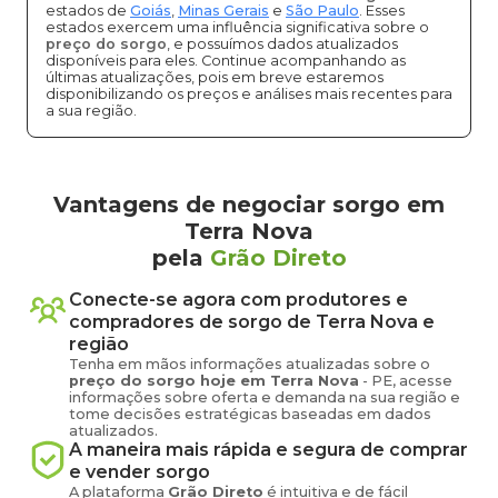
estados de
Goiás
,
Minas Gerais
e
São Paulo
. Esses
estados exercem uma influência significativa sobre o
preço do sorgo
, e possuímos dados atualizados
disponíveis para eles. Continue acompanhando as
últimas atualizações, pois em breve estaremos
disponibilizando os preços e análises mais recentes para
a sua região.
Vantagens de negociar sorgo em
Terra Nova
pela
Grão Direto
Conecte-se agora com produtores e
compradores de
sorgo
de
Terra Nova
e
região
Tenha em mãos informações atualizadas sobre o
preço
do sorgo
hoje em
Terra Nova
-
PE
, acesse
informações sobre oferta e demanda na sua região e
tome decisões estratégicas baseadas em dados
atualizados.
A maneira mais rápida e segura de comprar
e vender
sorgo
A plataforma
Grão Direto
é intuitiva e de fácil