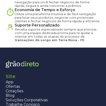
navegação para você fechar negócios de forma
rápida, segura e ainda concorrer a prêmios.
Economia de Tempo e Esforço
Utilize uma plataforma intuitiva e de fácil navegação
para listar seus produtos, negociar com potenciais
clientes e fechar negócios de forma rápida e eficiente.
Suporte Personalizado
Receba suporte especializado sempre que precisar,
com uma equipe dedicada pronta para te ajudar e
orientar em todas as etapas do processo de
transações de
sorgo
em
Terra Nova
-
PE
.
Site
App
Ofertas
Cotações
Blog
Soluções Corporativas
Trabalhe Conosco