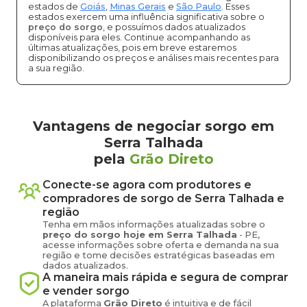
estados de
Goiás
,
Minas Gerais
e
São Paulo
. Esses
estados exercem uma influência significativa sobre o
preço do sorgo
, e possuímos dados atualizados
disponíveis para eles. Continue acompanhando as
últimas atualizações, pois em breve estaremos
disponibilizando os preços e análises mais recentes para
a sua região.
Vantagens de negociar sorgo em
Serra Talhada
pela
Grão Direto
Conecte-se agora com produtores e
compradores de
sorgo
de
Serra Talhada
e
região
Tenha em mãos informações atualizadas sobre o
preço
do sorgo
hoje em
Serra Talhada
-
PE
,
acesse informações sobre oferta e demanda na sua
região e tome decisões estratégicas baseadas em
dados atualizados.
A maneira mais rápida e segura de comprar
e vender
sorgo
A plataforma
Grão Direto
é intuitiva e de fácil