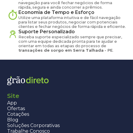
navegação para você fechar negócios de forma
rápida, segura e ainda concorrer a prêmios.
Economia de Tempo e Esforço
Utilize uma plataforma intuitiva e de fácil navegação
para listar seus produtos, negociar com potenciais
clientes e fechar negócios de forma rápida e eficiente.
Suporte Personalizado
Receba suporte especializado sempre que precisar,
com uma equipe dedicada pronta para te ajudar e
orientar em todas as etapas do processo de
transações de
sorgo
em
Serra Talhada
-
PE
.
Site
App
Ofertas
Cotações
Blog
Soluções Corporativas
Trabalhe Conosco