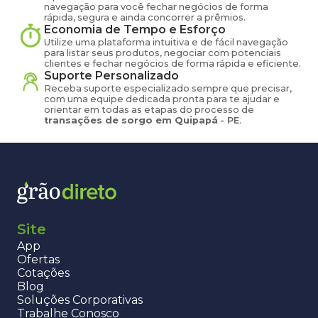
navegação para você fechar negócios de forma
rápida, segura e ainda concorrer a prêmios.
Economia de Tempo e Esforço
Utilize uma plataforma intuitiva e de fácil navegação
para listar seus produtos, negociar com potenciais
clientes e fechar negócios de forma rápida e eficiente.
Suporte Personalizado
Receba suporte especializado sempre que precisar,
com uma equipe dedicada pronta para te ajudar e
orientar em todas as etapas do processo de
transações de
sorgo
em
Quipapá
-
PE
.
Site
App
Ofertas
Cotações
Blog
Soluções Corporativas
Trabalhe Conosco