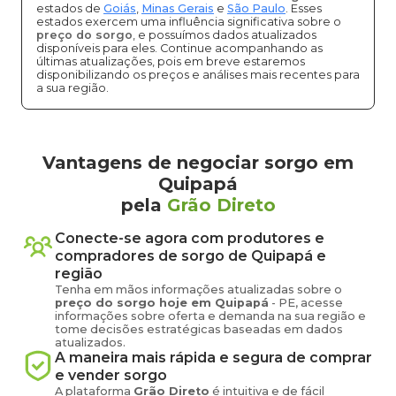
estados de
Goiás
,
Minas Gerais
e
São Paulo
. Esses
estados exercem uma influência significativa sobre o
preço do sorgo
, e possuímos dados atualizados
disponíveis para eles. Continue acompanhando as
últimas atualizações, pois em breve estaremos
disponibilizando os preços e análises mais recentes para
a sua região.
Vantagens de negociar sorgo em
Quipapá
pela
Grão Direto
Conecte-se agora com produtores e
compradores de
sorgo
de
Quipapá
e
região
Tenha em mãos informações atualizadas sobre o
preço
do sorgo
hoje em
Quipapá
-
PE
, acesse
informações sobre oferta e demanda na sua região e
tome decisões estratégicas baseadas em dados
atualizados.
A maneira mais rápida e segura de comprar
e vender
sorgo
A plataforma
Grão Direto
é intuitiva e de fácil