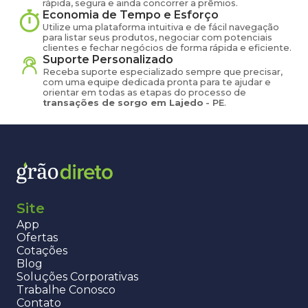
rápida, segura e ainda concorrer a prêmios.
Economia de Tempo e Esforço
Utilize uma plataforma intuitiva e de fácil navegação
para listar seus produtos, negociar com potenciais
clientes e fechar negócios de forma rápida e eficiente.
Suporte Personalizado
Receba suporte especializado sempre que precisar,
com uma equipe dedicada pronta para te ajudar e
orientar em todas as etapas do processo de
transações de
sorgo
em
Lajedo
-
PE
.
Site
App
Ofertas
Cotações
Blog
Soluções Corporativas
Trabalhe Conosco
Contato