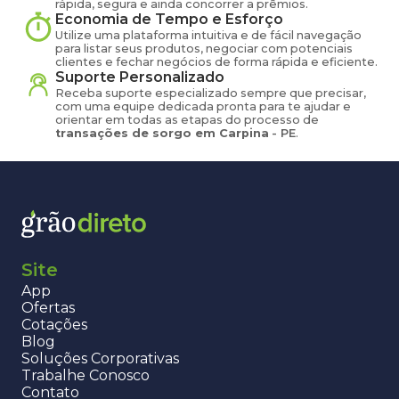
rápida, segura e ainda concorrer a prêmios.
Economia de Tempo e Esforço
Utilize uma plataforma intuitiva e de fácil navegação
para listar seus produtos, negociar com potenciais
clientes e fechar negócios de forma rápida e eficiente.
Suporte Personalizado
Receba suporte especializado sempre que precisar,
com uma equipe dedicada pronta para te ajudar e
orientar em todas as etapas do processo de
transações de
sorgo
em
Carpina
-
PE
.
Site
App
Ofertas
Cotações
Blog
Soluções Corporativas
Trabalhe Conosco
Contato