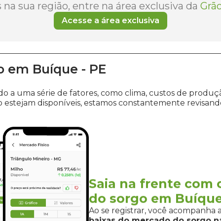
na sua região, entre na área exclusiva da
Grão
Acesse a área exclusiva
o
em
Buíque
-
PE
ido a uma série de fatores, como clima, custos de pro
 estejam disponíveis, estamos constantemente revisand
 impacto no mercado agrícola, explore as informações 
o
. Esses estados exercem uma influência significativa sob
ompanhando as últimas atualizações, pois em breve estare
Saia na frente com 
do sorgo em Buíque
e negociar sorgo em Buíque
pel
Ao se registrar, você acompanha 
baixas do mercado
do sorgo
na