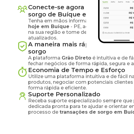
Conecte-se agora com produtore
sorgo
de
Buíque
e região
Tenha em mãos informações atualizadas s
hoje em
Buíque
-
PE
, acesse informações
na sua região e tome decisões estratégic
atualizados.
A maneira mais rápida e segura 
sorgo
A plataforma
Grão Direto
é intuitiva e de 
fechar negócios de forma rápida, segura e 
Economia de Tempo e Esforço
Utilize uma plataforma intuitiva e de fácil 
produtos, negociar com potenciais clientes
forma rápida e eficiente.
Suporte Personalizado
Receba suporte especializado sempre que 
dedicada pronta para te ajudar e orientar 
processo de
transações de
sorgo
em
Buí