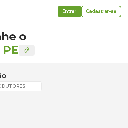
Entrar
Cadastrar-se
he o
-
PE
ão
RODUTORES