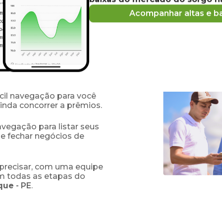
s e compradores de
Acompanhar altas e ba
obre o
preço
do sorgo
 sobre oferta e demanda
as baseadas em dados
de comprar e vender
fácil navegação para você
ainda concorrer a prêmios.
navegação para listar seus
 e fechar negócios de
precisar, com uma equipe
em todas as etapas do
que
-
PE
.