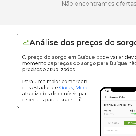
Não encontramos ofertas 
Análise dos
preços
do sorg
O
preço do sorgo em Buíque
pode variar dev
momento os
preços do sorgo para Buíque
não
precisos e atualizados.
Para uma maior compreensão sobre sorgo e seu
nos estados de
Goiás
,
Minas Gerais
e
São Paul
atualizados disponíveis para eles. Continue ac
recentes para a sua região.
Vantagens d