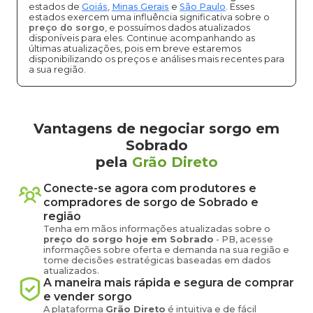
estados de
Goiás
,
Minas Gerais
e
São Paulo
. Esses
estados exercem uma influência significativa sobre o
preço do sorgo
, e possuímos dados atualizados
disponíveis para eles. Continue acompanhando as
últimas atualizações, pois em breve estaremos
disponibilizando os preços e análises mais recentes para
a sua região.
Vantagens de negociar sorgo em
Sobrado
pela
Grão Direto
Conecte-se agora com produtores e
compradores de
sorgo
de
Sobrado
e
região
Tenha em mãos informações atualizadas sobre o
preço
do sorgo
hoje em
Sobrado
-
PB
, acesse
informações sobre oferta e demanda na sua região e
tome decisões estratégicas baseadas em dados
atualizados.
A maneira mais rápida e segura de comprar
e vender
sorgo
A plataforma
Grão Direto
é intuitiva e de fácil