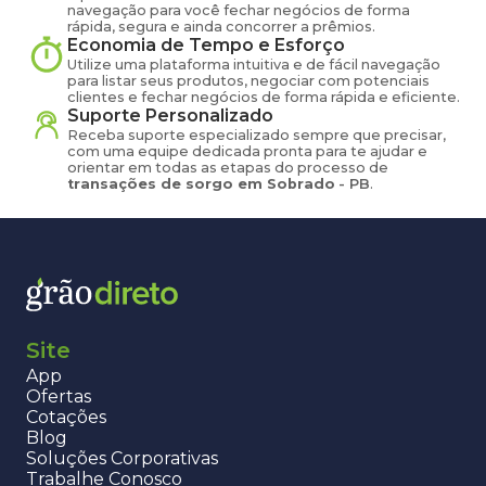
navegação para você fechar negócios de forma
rápida, segura e ainda concorrer a prêmios.
Economia de Tempo e Esforço
Utilize uma plataforma intuitiva e de fácil navegação
para listar seus produtos, negociar com potenciais
clientes e fechar negócios de forma rápida e eficiente.
Suporte Personalizado
Receba suporte especializado sempre que precisar,
com uma equipe dedicada pronta para te ajudar e
orientar em todas as etapas do processo de
transações de
sorgo
em
Sobrado
-
PB
.
Site
App
Ofertas
Cotações
Blog
Soluções Corporativas
Trabalhe Conosco