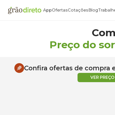
App
Ofertas
Cotações
Blog
Trabalh
Com
Preço do so
Confira ofertas de compra
VER PREÇ