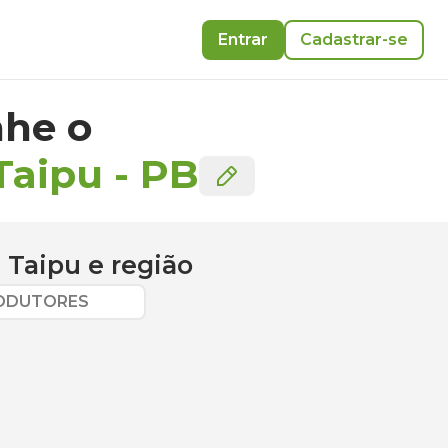
Entrar
Cadastrar-se
he o
Taipu
-
PB
 Taipu
e região
RODUTORES