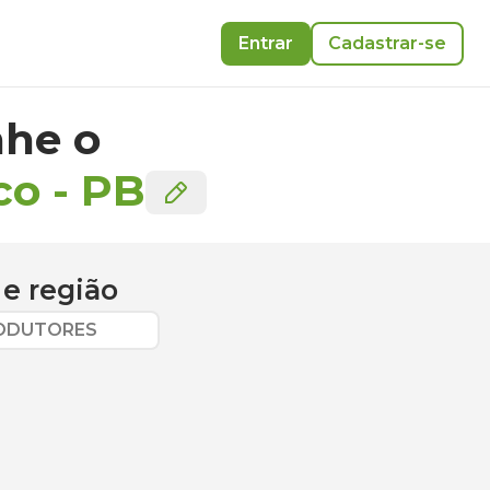
Entrar
Cadastrar-se
he o
co
-
PB
e região
RODUTORES