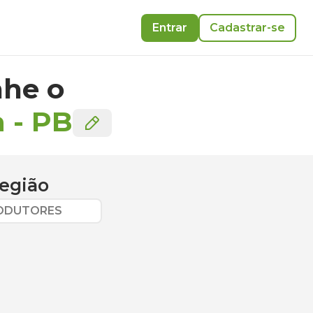
Entrar
Cadastrar-se
he o
a
-
PB
egião
RODUTORES