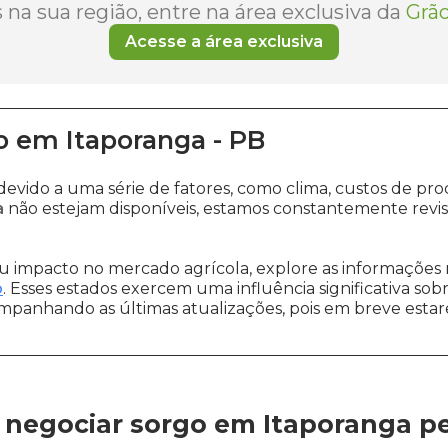
na sua região, entre na área exclusiva da
Grão
Acesse a área exclusiva
o
em
Itaporanga
-
PB
devido a uma série de fatores, como clima, custos de
a
não estejam disponíveis, estamos constantemente revi
 impacto no mercado agrícola, explore as informações 
o
. Esses estados exercem uma influência significativa sob
ompanhando as últimas atualizações, pois em breve estare
 negociar sorgo em Itaporanga
p