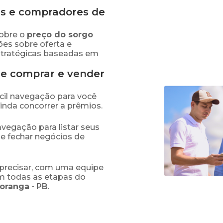
s e compradores de
obre o
preço
do sorgo
ões sobre oferta e
stratégicas baseadas em
de comprar e vender
fácil navegação para você
ainda concorrer a prêmios.
navegação para listar seus
 e fechar negócios de
precisar, com uma equipe
em todas as etapas do
poranga
-
PB
.