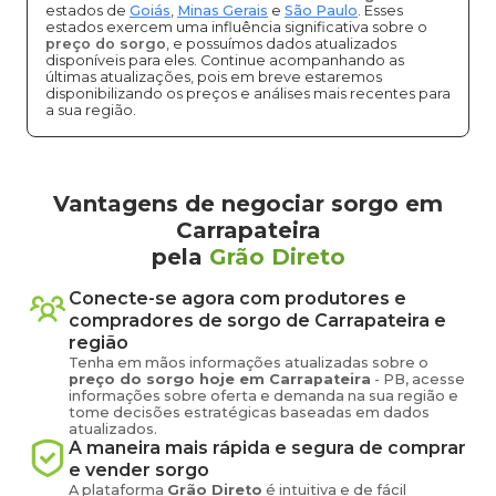
estados de
Goiás
,
Minas Gerais
e
São Paulo
. Esses
estados exercem uma influência significativa sobre o
preço do sorgo
, e possuímos dados atualizados
disponíveis para eles. Continue acompanhando as
últimas atualizações, pois em breve estaremos
disponibilizando os preços e análises mais recentes para
a sua região.
Vantagens de negociar sorgo em
Carrapateira
pela
Grão Direto
Conecte-se agora com produtores e
compradores de
sorgo
de
Carrapateira
e
região
Tenha em mãos informações atualizadas sobre o
preço
do sorgo
hoje em
Carrapateira
-
PB
, acesse
informações sobre oferta e demanda na sua região e
tome decisões estratégicas baseadas em dados
atualizados.
A maneira mais rápida e segura de comprar
e vender
sorgo
A plataforma
Grão Direto
é intuitiva e de fácil