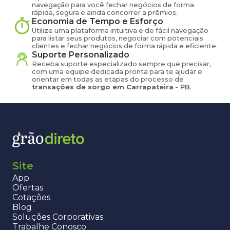
navegação para você fechar negócios de forma
rápida, segura e ainda concorrer a prêmios.
Economia de Tempo e Esforço
Utilize uma plataforma intuitiva e de fácil navegação
para listar seus produtos, negociar com potenciais
clientes e fechar negócios de forma rápida e eficiente.
Suporte Personalizado
Receba suporte especializado sempre que precisar,
com uma equipe dedicada pronta para te ajudar e
orientar em todas as etapas do processo de
transações de
sorgo
em
Carrapateira
-
PB
.
Site
App
Ofertas
Cotações
Blog
Soluções Corporativas
Trabalhe Conosco