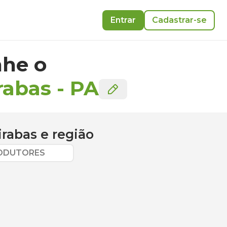
Entrar
Cadastrar-se
he o
rabas
-
PA
irabas
e região
RODUTORES