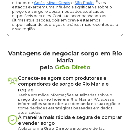
estados de
Goiás
,
Minas Gerais
e
São Paulo
. Esses
estados exercem uma influência significativa sobre o
preço do sorgo
, e possuímos dados atualizados
disponíveis para eles. Continue acompanhando as
últimas atualizações, pois em breve estaremos
disponibilizando os preços e análises mais recentes para
a sua região.
Vantagens de negociar sorgo em Rio
Maria
pela
Grão Direto
Conecte-se agora com produtores e
compradores de
sorgo
de
Rio Maria
e
região
Tenha em mãos informações atualizadas sobre o
preço
do sorgo
hoje em
Rio Maria
-
PA
, acesse
informações sobre oferta e demanda na sua região e
tome decisões estratégicas baseadas em dados
atualizados.
A maneira mais rápida e segura de comprar
e vender
sorgo
A plataforma
Grão Direto
é intuitiva e de fácil