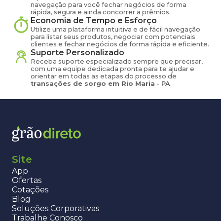
navegação para você fechar negócios de forma
rápida, segura e ainda concorrer a prêmios.
Economia de Tempo e Esforço
Utilize uma plataforma intuitiva e de fácil navegação
para listar seus produtos, negociar com potenciais
clientes e fechar negócios de forma rápida e eficiente.
Suporte Personalizado
Receba suporte especializado sempre que precisar,
com uma equipe dedicada pronta para te ajudar e
orientar em todas as etapas do processo de
transações de
sorgo
em
Rio Maria
-
PA
.
Site
App
Ofertas
Cotações
Blog
Soluções Corporativas
Trabalhe Conosco