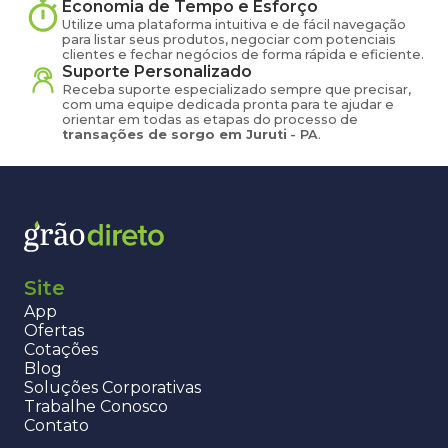
Economia de Tempo e Esforço
Utilize uma plataforma intuitiva e de fácil navegação
para listar seus produtos, negociar com potenciais
clientes e fechar negócios de forma rápida e eficiente.
Suporte Personalizado
Receba suporte especializado sempre que precisar,
com uma equipe dedicada pronta para te ajudar e
orientar em todas as etapas do processo de
transações de
sorgo
em
Juruti
-
PA
.
Site
App
Ofertas
Cotações
Blog
Soluções Corporativas
Trabalhe Conosco
Contato