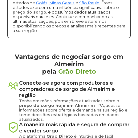
estados de
Goiás
,
Minas Gerais
e
São Paulo
. Esses
estados exercem uma influência significativa sobre o
preço do sorgo
, e possuímos dados atualizados
disponíveis para eles. Continue acompanhando as
últimas atualizações, pois em breve estaremos
disponibilizando os preços e análises mais recentes para
a sua região.
Vantagens de negociar sorgo em
Almeirim
pela
Grão Direto
Conecte-se agora com produtores e
compradores de
sorgo
de
Almeirim
e
região
Tenha em mãos informações atualizadas sobre o
preço
do sorgo
hoje em
Almeirim
-
PA
, acesse
informações sobre oferta e demanda na sua região e
tome decisões estratégicas baseadas em dados
atualizados.
A maneira mais rápida e segura de comprar
e vender
sorgo
A plataforma
Grão Direto
é intuitiva e de fácil