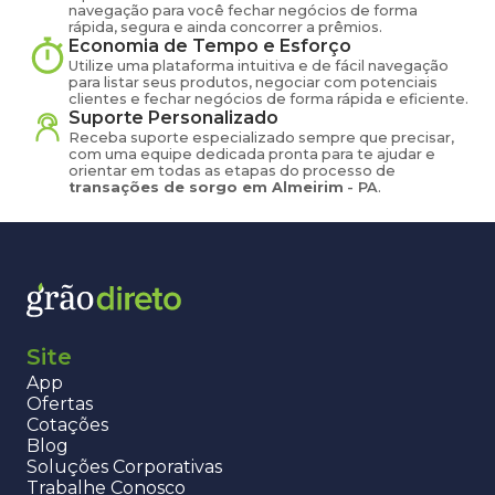
navegação para você fechar negócios de forma
rápida, segura e ainda concorrer a prêmios.
Economia de Tempo e Esforço
Utilize uma plataforma intuitiva e de fácil navegação
para listar seus produtos, negociar com potenciais
clientes e fechar negócios de forma rápida e eficiente.
Suporte Personalizado
Receba suporte especializado sempre que precisar,
com uma equipe dedicada pronta para te ajudar e
orientar em todas as etapas do processo de
transações de
sorgo
em
Almeirim
-
PA
.
Site
App
Ofertas
Cotações
Blog
Soluções Corporativas
Trabalhe Conosco