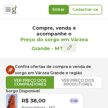
Entrar
Cadastrar-se
Compre, venda e
acompanhe o
Preço do sorgo em Várzea
Grande
-
MT
Confira ofertas de compra e venda de
sorgo
em
Várzea Grande
e região
VER PREÇO DOS
VER PREÇO DOS
COMPRADORES
PRODUTORES
Sorgo Disponível
R$ 38,00
FOB
Paranatinga
-
MT