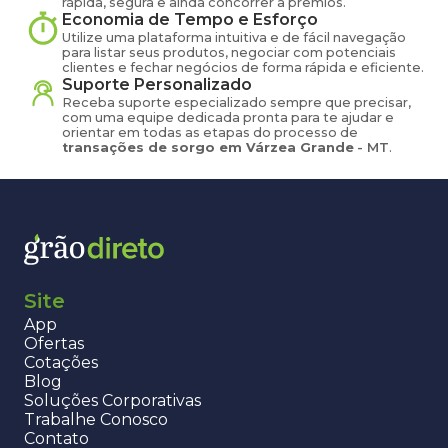
rápida, segura e ainda concorrer a prêmios.
Economia de Tempo e Esforço
Utilize uma plataforma intuitiva e de fácil navegação
para listar seus produtos, negociar com potenciais
clientes e fechar negócios de forma rápida e eficiente.
Suporte Personalizado
Receba suporte especializado sempre que precisar,
com uma equipe dedicada pronta para te ajudar e
orientar em todas as etapas do processo de
transações de
sorgo
em
Várzea Grande
-
MT
.
Site
App
Ofertas
Cotações
Blog
Soluções Corporativas
Trabalhe Conosco
Contato