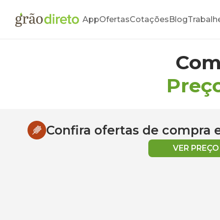
App
Ofertas
Cotações
Blog
Trabalh
Com
Preç
Confira ofertas de compra
VER PREÇ