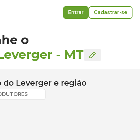
Entrar
Cadastrar-se
he o
Leverger
-
MT
 do Leverger
e região
RODUTORES