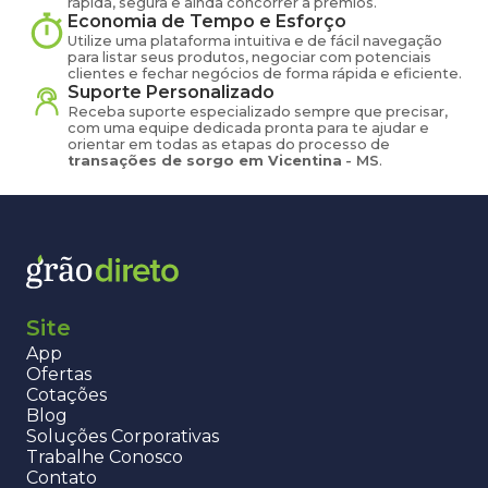
rápida, segura e ainda concorrer a prêmios.
Economia de Tempo e Esforço
Utilize uma plataforma intuitiva e de fácil navegação
para listar seus produtos, negociar com potenciais
clientes e fechar negócios de forma rápida e eficiente.
Suporte Personalizado
Receba suporte especializado sempre que precisar,
com uma equipe dedicada pronta para te ajudar e
orientar em todas as etapas do processo de
transações de
sorgo
em
Vicentina
-
MS
.
Site
App
Ofertas
Cotações
Blog
Soluções Corporativas
Trabalhe Conosco
Contato