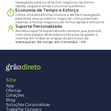
navegação para você fechar negócios de forma
rápida, segura e ainda concorrer a prêmios.
Economia de Tempo e Esforço
Utilize uma plataforma intuitiva e de fácil navegação
para listar seus produtos, negociar com potenciais
clientes e fechar negócios de forma rápida e eficiente.
Suporte Personalizado
Receba suporte especializado sempre que precisar,
com uma equipe dedicada pronta para te ajudar e
orientar em todas as etapas do processo de
transações de
sorgo
em
Corumbá
-
MS
.
Site
App
Ofertas
Cotações
Blog
Soluções Corporativas
Trabalhe Conosco