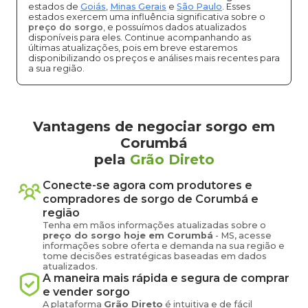
estados de
Goiás
,
Minas Gerais
e
São Paulo
. Esses
estados exercem uma influência significativa sobre o
preço do sorgo
, e possuímos dados atualizados
disponíveis para eles. Continue acompanhando as
últimas atualizações, pois em breve estaremos
disponibilizando os preços e análises mais recentes para
a sua região.
Vantagens de negociar sorgo em
Corumbá
pela
Grão Direto
Conecte-se agora com produtores e
compradores de
sorgo
de
Corumbá
e
região
Tenha em mãos informações atualizadas sobre o
preço
do sorgo
hoje em
Corumbá
-
MS
, acesse
informações sobre oferta e demanda na sua região e
tome decisões estratégicas baseadas em dados
atualizados.
A maneira mais rápida e segura de comprar
e vender
sorgo
A plataforma
Grão Direto
é intuitiva e de fácil