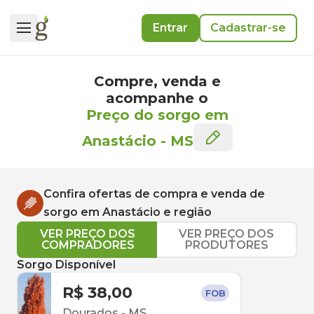
Entrar
Cadastrar-se
Compre, venda e
acompanhe o
Preço do sorgo em
Anastácio
-
MS
Confira ofertas de compra e venda de
sorgo
em
Anastácio
e região
VER PREÇO DOS
VER PREÇO DOS
COMPRADORES
PRODUTORES
Sorgo Disponível
R$ 38,00
FOB
Dourados
-
MS