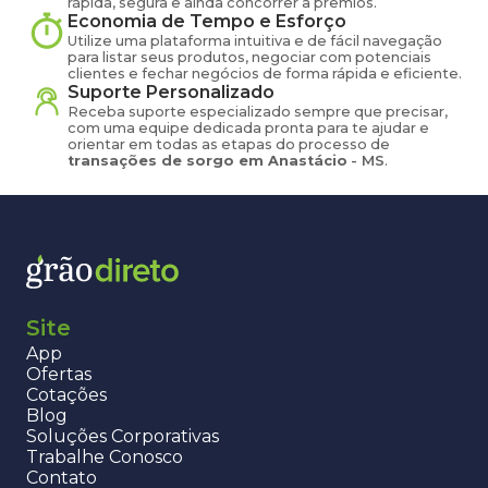
rápida, segura e ainda concorrer a prêmios.
Economia de Tempo e Esforço
Utilize uma plataforma intuitiva e de fácil navegação
para listar seus produtos, negociar com potenciais
clientes e fechar negócios de forma rápida e eficiente.
Suporte Personalizado
Receba suporte especializado sempre que precisar,
com uma equipe dedicada pronta para te ajudar e
orientar em todas as etapas do processo de
transações de
sorgo
em
Anastácio
-
MS
.
Site
App
Ofertas
Cotações
Blog
Soluções Corporativas
Trabalhe Conosco
Contato