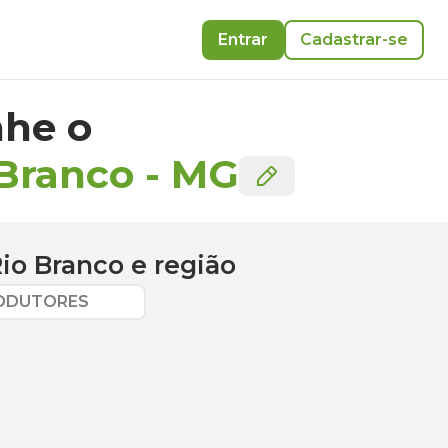
Entrar
Cadastrar-se
he o
 Branco
-
MG
io Branco
e região
RODUTORES