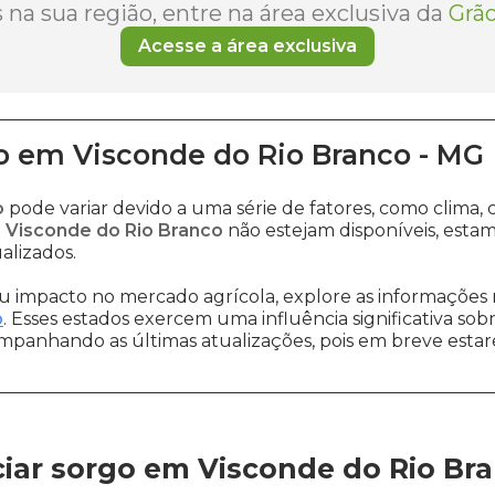
na sua região, entre na área exclusiva da
Grão
Acesse a área exclusiva
o
em
Visconde do Rio Branco
-
MG
o
pode variar devido a uma série de fatores, como clim
 Visconde do Rio Branco
não estejam disponíveis, esta
alizados.
 impacto no mercado agrícola, explore as informações 
o
. Esses estados exercem uma influência significativa sob
ompanhando as últimas atualizações, pois em breve estare
iar sorgo em Visconde do Rio Br