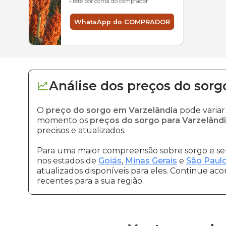
Frete por conta do comprador
WhatsApp do COMPRADOR
Análise dos
preços
do sorg
O
preço do sorgo em Varzelândia
pode variar
momento os
preços do sorgo para Varzelând
precisos e atualizados.
Para uma maior compreensão sobre sorgo e seu
nos estados de
Goiás
,
Minas Gerais
e
São Paul
atualizados disponíveis para eles. Continue ac
recentes para a sua região.