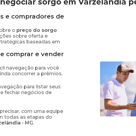
negociar sorgo em Varzelândia
p
s e compradores de
obre o
preço
do sorgo
ções sobre oferta e
stratégicas baseadas em
de comprar e vender
fácil navegação para você
ainda concorrer a prêmios.
navegação para listar seus
 e fechar negócios de
precisar, com uma equipe
em todas as etapas do
zelândia
-
MG
.