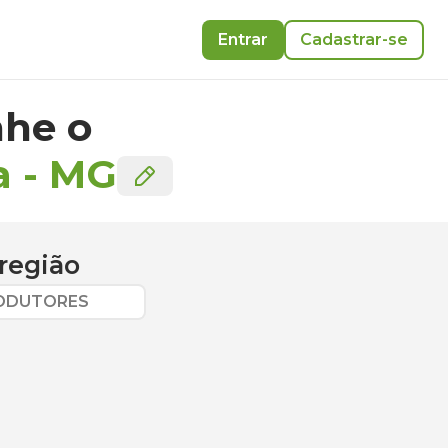
Entrar
Cadastrar-se
he o
a
-
MG
região
RODUTORES