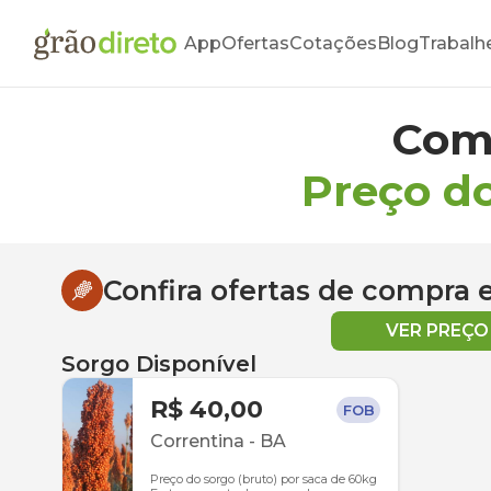
App
Ofertas
Cotações
Blog
Trabalh
Com
Preço d
Confira ofertas de compra
VER PREÇ
Sorgo Disponível
R$ 40,00
FOB
Correntina
-
BA
Preço do sorgo (bruto) por saca de 60kg