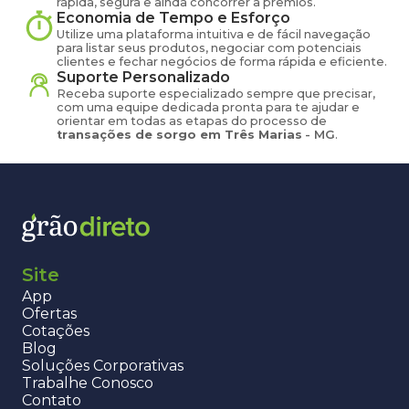
rápida, segura e ainda concorrer a prêmios.
Economia de Tempo e Esforço
Utilize uma plataforma intuitiva e de fácil navegação
para listar seus produtos, negociar com potenciais
clientes e fechar negócios de forma rápida e eficiente.
Suporte Personalizado
Receba suporte especializado sempre que precisar,
com uma equipe dedicada pronta para te ajudar e
orientar em todas as etapas do processo de
transações de
sorgo
em
Três Marias
-
MG
.
Site
App
Ofertas
Cotações
Blog
Soluções Corporativas
Trabalhe Conosco
Contato