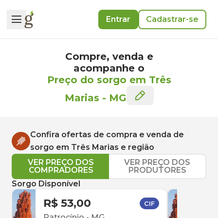
Entrar
Cadastrar-se
Compre, venda e
acompanhe o
Preço do sorgo em Três
Marias
-
MG
Confira ofertas de compra e venda de
sorgo
em
Três Marias
e região
VER PREÇO DOS
VER PREÇO DOS
COMPRADORES
PRODUTORES
Sorgo Disponível
R$ 53,00
R$ 
CIF
Patrocínio
-
MG
Uber