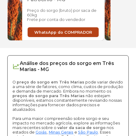
Preço do sorgo (bruto) por saca de
Preço
60kg
60kg
Frete por conta do vendedor
Frete
WhatsApp do COMPRADOR
W
Análise dos
preços
do sorgo
em
Três
Marias
-
MG
O
preço do sorgo em Três Marias
pode variar devido
a uma série de fatores, como clima, custos de produção
e demanda de mercado. Embora no momento os
preços do sorgo para Três Marias
não estejam
disponíveis, estamos constantemente revisando nossas
informações para fornecer dados precisos e
atualizados.
Para uma maior compreensão sobre sorgo e seu
impacto no mercado agrícola, explore as informações
mais recentes sobre o
valor da saca de sorgo
nos
estados de
Goiás
,
Minas Gerais
e
São Paulo
. Esses