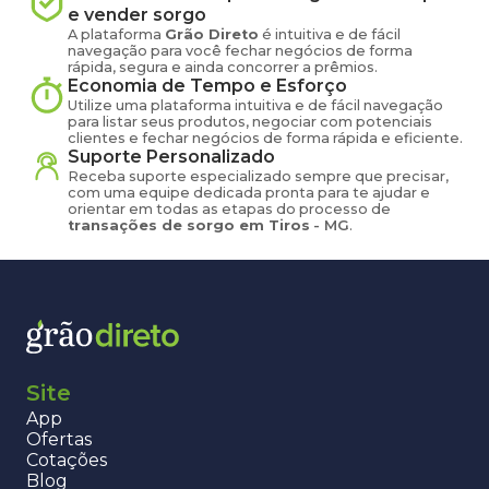
e vender
sorgo
A plataforma
Grão Direto
é intuitiva e de fácil
navegação para você fechar negócios de forma
rápida, segura e ainda concorrer a prêmios.
Economia de Tempo e Esforço
Utilize uma plataforma intuitiva e de fácil navegação
para listar seus produtos, negociar com potenciais
clientes e fechar negócios de forma rápida e eficiente.
Suporte Personalizado
Receba suporte especializado sempre que precisar,
com uma equipe dedicada pronta para te ajudar e
orientar em todas as etapas do processo de
transações de
sorgo
em
Tiros
-
MG
.
Site
App
Ofertas
Cotações
Blog