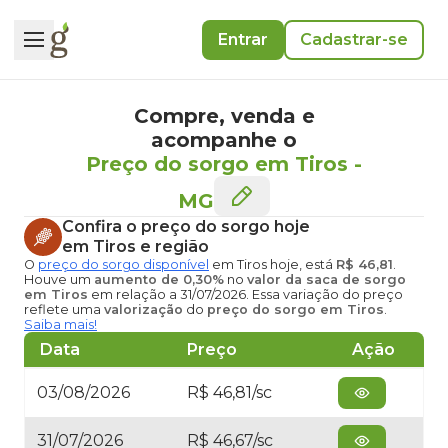
Entrar
Cadastrar-se
Compre, venda e
acompanhe o
Preço do sorgo em Tiros
-
MG
Confira o
preço do sorgo hoje
em Tiros
e região
O
preço do sorgo disponível
em Tiros hoje
, está
R$ 46,81
.
Houve um
aumento de 0,30%
no
valor da saca de sorgo
em Tiros
em relação a 31/07/2026. Essa variação do preço
reflete uma
valorização
do
preço do sorgo em Tiros
.
Saiba mais!
Data
Preço
Ação
03/08/2026
R$ 46,81/sc
31/07/2026
R$ 46,67/sc