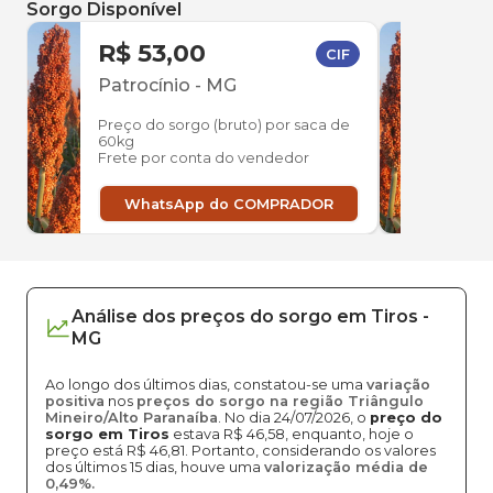
Sorgo Disponível
R$ 53,00
R$ 
CIF
Patrocínio
-
MG
Uber
Preço do sorgo (bruto) por saca de
Preço
60kg
60kg
Frete por conta do vendedor
Frete
WhatsApp do COMPRADOR
W
Análise dos
preços
do sorgo
em
Tiros
-
MG
Ao longo dos últimos dias, constatou-se uma
variação
positiva
nos
preços do sorgo na região Triângulo
Mineiro/Alto Paranaíba
. No dia 24/07/2026, o
preço do
sorgo em Tiros
estava R$ 46,58, enquanto, hoje o
preço está R$ 46,81. Portanto, considerando os valores
dos últimos 15 dias, houve uma
valorização média de
0,49%.