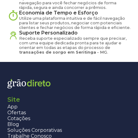
navegação para você fechar negócios de forma
rápida, segura e ainda concorrer a prêmios.
Economia de Tempo e Esforço
Utilize uma plataforma intuitiva e de fácil navegação
para listar seus produtos, negociar com potenciais
clientes e fechar negócios de forma rápida e eficiente.
Suporte Personalizado
Receba suporte especializado sempre que precisar,
com uma equipe dedicada pronta para te ajudar e
orientar em todas as etapas do processo de
transações de
sorgo
em
Seritinga
-
MG
.
Site
App
Ofertas
Cotações
Blog
Soluções Corporativas
Trabalhe Conosco