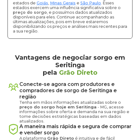
estados de
Goiás
,
Minas Gerais
e
São Paulo
. Esses
estados exercem uma influência significativa sobre o
preço do sorgo
, e possuímos dados atualizados
disponíveis para eles. Continue acompanhando as
últimas atualizações, pois em breve estaremos
disponibilizando os preços e análises mais recentes para
a sua região.
Vantagens de negociar sorgo em
Seritinga
pela
Grão Direto
Conecte-se agora com produtores e
compradores de
sorgo
de
Seritinga
e
região
Tenha em mãos informações atualizadas sobre o
preço
do sorgo
hoje em
Seritinga
-
MG
, acesse
informações sobre oferta e demanda na sua região e
tome decisões estratégicas baseadas em dados
atualizados.
A maneira mais rápida e segura de comprar
e vender
sorgo
A plataforma
Grão Direto
é intuitiva e de fácil