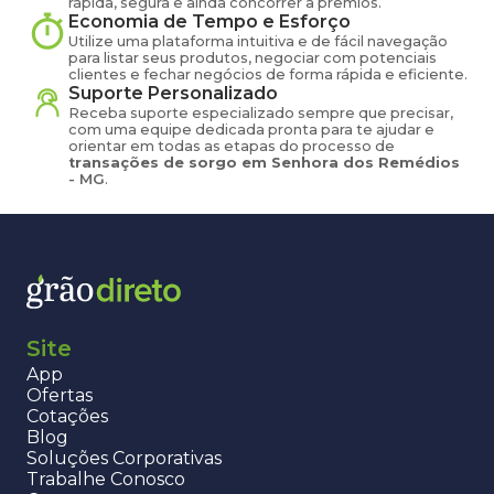
rápida, segura e ainda concorrer a prêmios.
Economia de Tempo e Esforço
Utilize uma plataforma intuitiva e de fácil navegação
para listar seus produtos, negociar com potenciais
clientes e fechar negócios de forma rápida e eficiente.
Suporte Personalizado
Receba suporte especializado sempre que precisar,
com uma equipe dedicada pronta para te ajudar e
orientar em todas as etapas do processo de
transações de
sorgo
em
Senhora dos Remédios
-
MG
.
Site
App
Ofertas
Cotações
Blog
Soluções Corporativas
Trabalhe Conosco