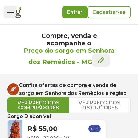
Entrar
Cadastrar-se
Compre, venda e
acompanhe o
Preço do sorgo em Senhora
dos Remédios
-
MG
Confira ofertas de compra e venda de
sorgo
em
Senhora dos Remédios
e região
VER PREÇO DOS
VER PREÇO DOS
COMPRADORES
PRODUTORES
Sorgo Disponível
R$ 55,00
CIF
Sete Lagoas
-
MG