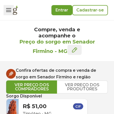
Entrar
Cadastrar-se
Compre, venda e
acompanhe o
Preço do sorgo em Senador
Firmino
-
MG
Confira ofertas de compra e venda de
sorgo
em
Senador Firmino
e região
VER PREÇO DOS
VER PREÇO DOS
COMPRADORES
PRODUTORES
Sorgo Disponível
R$ 51,00
CIF
Timóteo
-
MG