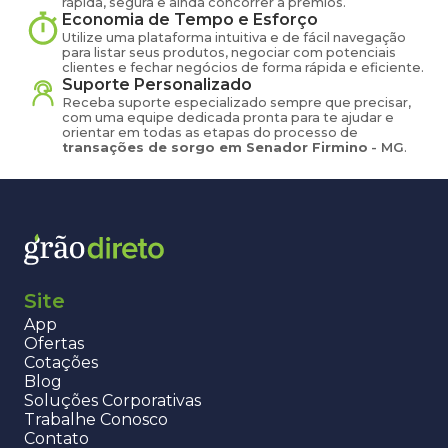
rápida, segura e ainda concorrer a prêmios.
Economia de Tempo e Esforço
Utilize uma plataforma intuitiva e de fácil navegação
para listar seus produtos, negociar com potenciais
clientes e fechar negócios de forma rápida e eficiente.
Suporte Personalizado
Receba suporte especializado sempre que precisar,
com uma equipe dedicada pronta para te ajudar e
orientar em todas as etapas do processo de
transações de
sorgo
em
Senador Firmino
-
MG
.
Site
App
Ofertas
Cotações
Blog
Soluções Corporativas
Trabalhe Conosco
Contato